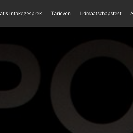
atis Intakegesprek
Tarieven
Lidmaatschapstest