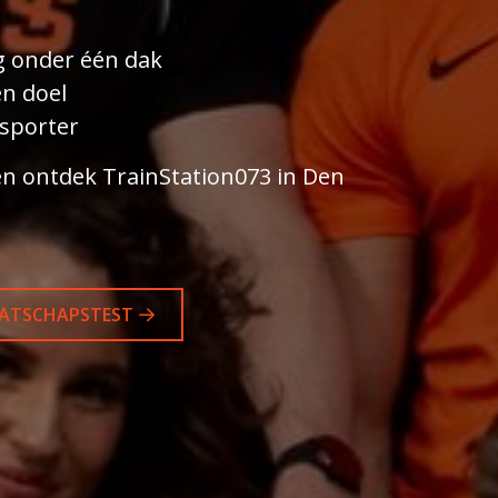
g onder één dak
en doel
 sporter
en ontdek TrainStation073 in Den
ATSCHAPSTEST