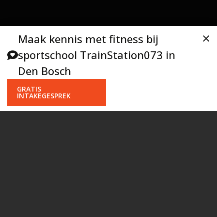
Maak kennis met fitness bij
sportschool TrainStation073 in
Den Bosch
GRATIS
INTAKEGESPREK
Nu aanvragen: gratis
intakegesprek
De makkelijkste manier om te starten met fitness bij
TrainStation073 in . Vul nu je gegevens in en klik op